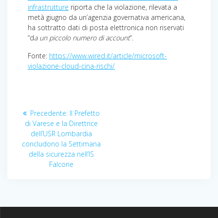
infrastrutture
riporta che la violazione, rilevata a
metà giugno da un’agenzia governativa americana,
ha sottratto dati di posta elettronica non riservati
“d
a un piccolo numero di account
“.
Fonte:
https://www.wired.it/article/microsoft-
violazione-cloud-cina-rischi/
Navigazione
Articolo
Precedente:
Il Prefetto
articoli
precedente:
di Varese e la Direttrice
dell’USR Lombardia
concludono la Settimana
della sicurezza nell’IS
Falcone