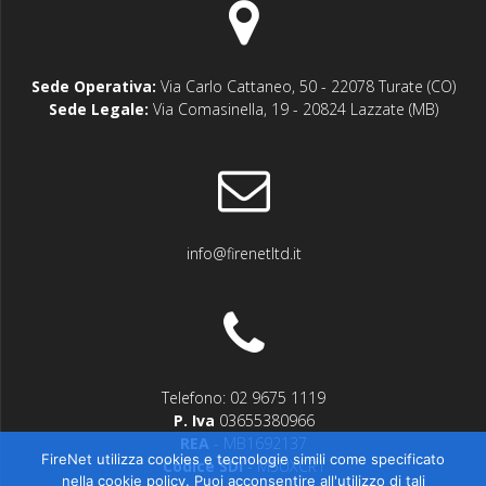
Sede Operativa:
Via Carlo Cattaneo, 50 - 22078 Turate (CO)
Sede Legale:
Via Comasinella, 19 - 20824 Lazzate (MB)
info@firenetltd.it
Telefono: 02 9675 1119
P. Iva
03655380966
REA
- MB1692137
FireNet utilizza cookies e tecnologie simili come specificato
Codice SDI
- M5UXCR1
nella cookie policy. Puoi acconsentire all'utilizzo di tali