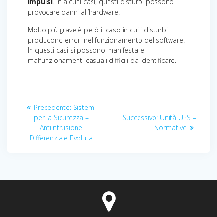
impulsi
. In alcuni casi, questi disturbi possono
provocare danni all’hardware.
Molto più grave è però il caso in cui i disturbi
producono errori nel funzionamento del software.
In questi casi si possono manifestare
malfunzionamenti casuali difficili da identificare.
Navigazione
Articolo
Precedente:
Sistemi
articoli
precedente:
Articolo
per la Sicurezza –
Successivo:
Unità UPS –
successivo:
Antiintrusione
Normative
Differenziale Evoluta