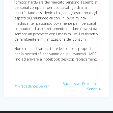
fornitori hardware del mercato vengono assemblati
personal computer per uso casalingo di alta
qualità siano essi dedicati al gaming estremo o agli
aspetti più multimediali con i nuovissimi hd-
mediacenter passando ovviamente per i personal
computer ad uso strettamente basilare dove si da
sempre un prodotto con i massimi livelli di rispetto
dell’ambiente e minimizzazione dei consumi.
Non dimentichiamoci tutte le soluzioni proposte
per la portabilità che vanno dai più avanzati UMPC
fino ad arrivare ai notebook desktop replacement.
Navigazione
Articolo
Successivo:
Processori –
Articolo
Precedente:
Server
articoli
successivo:
Server
precedente: