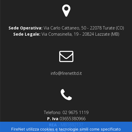
Sede Operativa:
Via Carlo Cattaneo, 50 - 22078 Turate (CO)
Sede Legale:
Via Comasinella, 19 - 20824 Lazzate (MB)
info@firenetltd.it
Telefono: 02 9675 1119
P. Iva
03655380966
REA
- MB1692137
FireNet utilizza cookies e tecnologie simili come specificato
Codice SDI
- M5UXCR1