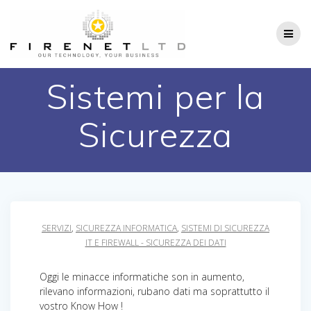
Salta
al
contenuto
Sistemi per la
Sicurezza
SERVIZI
,
SICUREZZA INFORMATICA
,
SISTEMI DI SICUREZZA
IT E FIREWALL - SICUREZZA DEI DATI
Oggi le minacce informatiche son in aumento,
rilevano informazioni, rubano dati ma soprattutto il
vostro Know How !