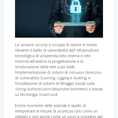
La
network security
si occupa di ridurre in modo
rilevante il livello di vulnerabilità dell’ infrastruttura
tecnologica di un’azienda (rete interna e rete
esterna) attraverso la progettazione e la
strutturazione della rete a più livelli,
l’implementazione di sistemi di
Intrusion Detection
,
di
Vulnerability Scanning
,
Logging
e
Auditing
, e
l’installazione di sistemi di filtraggio basati sulla
Strong Authentication
(dispositivi biometrici o basati
su tecnologia
SmartCard
).
Errore ricorrente delle aziende è quello di
interpretare le misure di sicurezza solo come un
obbligo e non anche come un
asset
a sostegno del