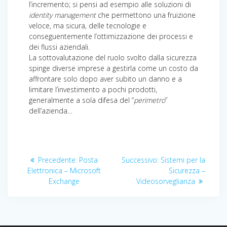
l’incremento; si pensi ad esempio alle soluzioni di
identity management
che permettono una fruizione
veloce, ma sicura, delle tecnologie e
conseguentemente l’ottimizzazione dei processi e
dei flussi aziendali.
La sottovalutazione del ruolo svolto dalla sicurezza
spinge diverse imprese a gestirla come un costo da
affrontare solo dopo aver subito un danno e a
limitare l’investimento a pochi prodotti,
generalmente a sola difesa del “
perimetro
”
dell’azienda…
Navigazione
Articolo
Articolo
Precedente:
Posta
Successivo:
Sistemi per la
articoli
precedente:
successivo:
Elettronica – Microsoft
Sicurezza –
Exchange
Videosorveglianza