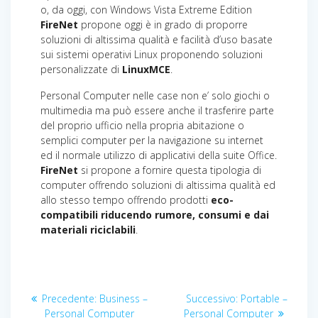
o, da oggi, con Windows Vista Extreme Edition
FireNet
propone oggi è in grado di proporre
soluzioni di altissima qualità e facilità d’uso basate
sui sistemi operativi Linux proponendo soluzioni
personalizzate di
LinuxMCE
.
Personal Computer nelle case non e’ solo giochi o
multimedia ma può essere anche il trasferire parte
del proprio ufficio nella propria abitazione o
semplici computer per la navigazione su internet
ed il normale utilizzo di applicativi della suite Office.
FireNet
si propone a fornire questa tipologia di
computer offrendo soluzioni di altissima qualità ed
allo stesso tempo offrendo prodotti
eco-
compatibili riducendo rumore, consumi e dai
materiali riciclabili
.
Navigazione
Articolo
Articolo
Precedente:
Business –
Successivo:
Portable –
precedente:
successivo:
Personal Computer
Personal Computer