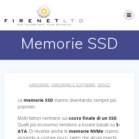
Salta
al
contenuto
Memorie SSD
HARDWARE
,
HARDWARE E SOFTWARE
,
SERVIZI
Le
memorie SSD
stanno diventando sempre più
popolari.
Molti fattori rientrano sul
costo finale di un SSD
.
Quelli più economici tendono a essere basati su
S-
ATA
. Di recente anche le
memorie NVMe
stanno
iniziando a costare poco, tanto che alcuni marchi