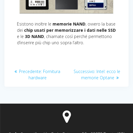
Esistono inoltre le
memorie NAND
, ovvero la base
dei
chip usati per memorizzare i dati nelle SSD
e le
3D NAND
, chiamate così perché permettono
d’inserire più chip uno sopra l’altro.
Navigazione
Articolo
Articolo
Precedente:
Fornitura
Successivo:
Intel: ecco le
articoli
precedente:
successivo:
hardware
memorie Optane