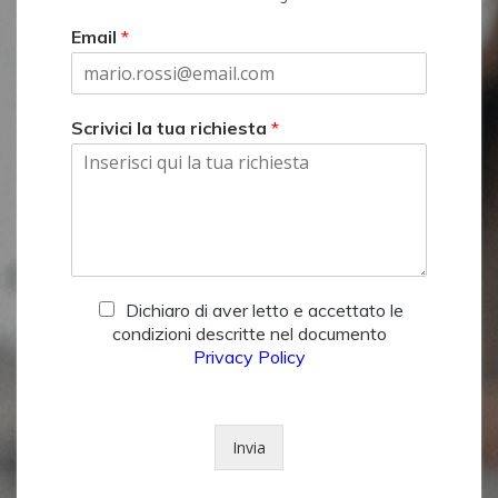
Email
*
Scrivici la tua richiesta
*
P
Dichiaro di aver letto e accettato le
r
condizioni descritte nel documento
i
Privacy Policy
v
a
c
y
Invia
*