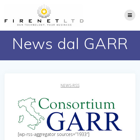
Salta
al
contenuto
News dal GARR
NEWS-RSS
[wp-rss-aggregator sources=”1933″]