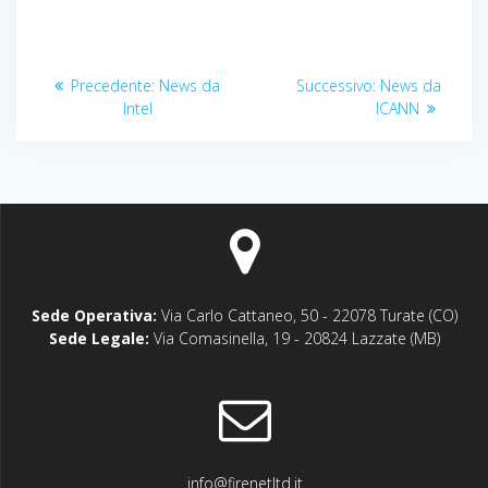
Navigazione
Articolo
Articolo
Precedente:
News da
Successivo:
News da
articoli
precedente:
successivo:
Intel
ICANN
Sede Operativa:
Via Carlo Cattaneo, 50 - 22078 Turate (CO)
Sede Legale:
Via Comasinella, 19 - 20824 Lazzate (MB)
info@firenetltd.it