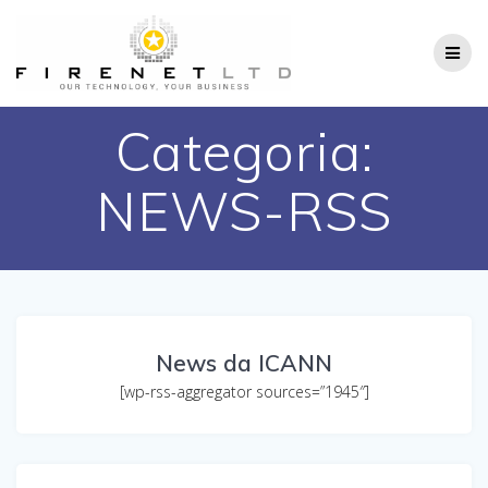
Salta
al
contenuto
Categoria:
NEWS-RSS
News da ICANN
[wp-rss-aggregator sources=”1945″]