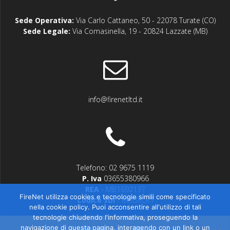
Sede Operativa:
Via Carlo Cattaneo, 50 - 22078 Turate (CO)
Sede Legale:
Via Comasinella, 19 - 20824 Lazzate (MB)
info@firenetltd.it
Telefono: 02 9675 1119
P. Iva
03655380966
REA
- MB1692137
FireNet utilizza cookies e tecnologie simili come specificato
Codice SDI
- M5UXCR1
nella cookie policy. Puoi acconsentire all'utilizzo di tali
tecnologie chiudendo l'informativa, proseguendo la
navigazione di questa pagina, interagendo con un link o un