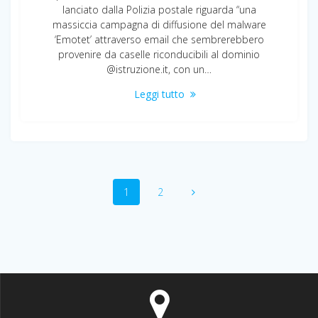
lanciato dalla Polizia postale riguarda “una
massiccia campagna di diffusione del malware
‘Emotet’ attraverso email che sembrerebbero
provenire da caselle riconducibili al dominio
@istruzione.it, con un…
Leggi tutto
Navigazione
Pagina
Pagina
1
2
articoli