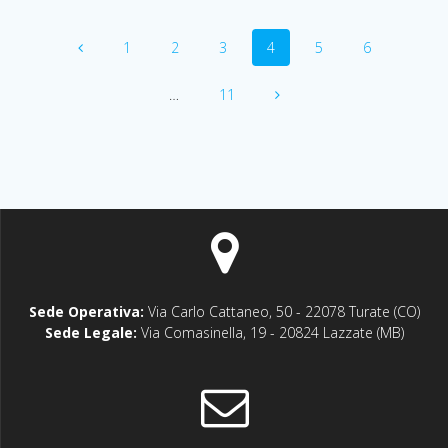
Navigazione
Pagina
Pagina
Pagina
Pagina
Pagina
Pagina
1
2
3
4
5
6
articoli
Pagina
…
11
Sede Operativa:
Via Carlo Cattaneo, 50 - 22078 Turate (CO)
Sede Legale:
Via Comasinella, 19 - 20824 Lazzate (MB)