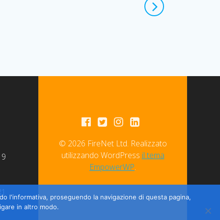
© 2026 FireNet Ltd. Realizzato
utilizzando WordPress
il tema
19
EmpowerWP
.
6
R1
dendo l'informativa, proseguendo la navigazione di questa pagina,
igare in altro modo.