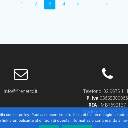
Pagina
Pagina
Pagina
Pagina
Pagina
Pagina
1
2
3
4
5
…
7
info@firenetltd.it
Telefono: 02 9675 11
P. Iva
0365538096
REA
- MB1692137
Codice SDI
- M5UXC
lla cookie policy. Puoi acconsentire all'utilizzo di tali tecnologie chiu
link o un pulsante al di fuori di questa informativa o continuando a nav