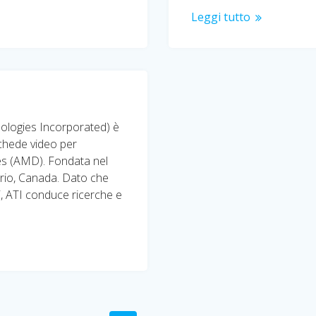
Leggi tutto
nologies Incorporated) è
chede video per
es (AMD). Fondata nel
ario, Canada. Dato che
, ATI conduce ricerche e