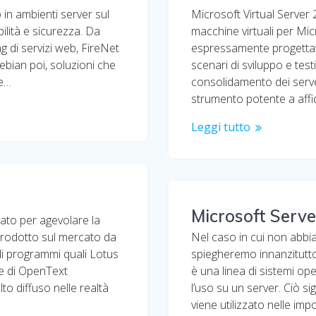
o in ambienti server sul
Microsoft Virtual Server 
ilità e sicurezza. Da
macchine virtuali per Mi
g di servizi web, FireNet
espressamente progettata
ebian poi, soluzioni che
scenari di sviluppo e test
ne…
consolidamento dei serve
strumento potente a affi
Leggi tutto
Microsoft Serve
ato per agevolare la
introdotto sul mercato da
Nel caso in cui non abbi
i programmi quali Lotus
spiegheremo innanzitutto
te di OpenText
è una linea di sistemi o
o diffuso nelle realtà
l’uso su un server. Ciò si
viene utilizzato nelle im