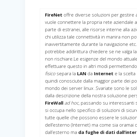
FireNet
offre diverse soluzioni per gestire a
vuole connettere la propria rete aziendale a
parte di estranei, alle risorse interne alla
chi utilizza tale connettività in manira non p
inavvertitamente durante la navigazione etc…
potrebbe addirittura chiedere se ne valga la
non rischiare.Le esigenze del mondo attuale
effettuare questo in altri modi permettendo
fisico
separa la
LAN
da
Internet
e la scelta
quindi conosciute dalla maggior parte dei po
mondo dei server linux .Svariate sono le sol
dalla descrizione della nostra soluzione pers
FireWall
ad hoc
, passando su interessanti s
si occupa nello specifico di soluzioni di si
tutte quelle che possono essere le soluzioni
dell’esterno (Internet) ma come sia oramai d
dall’esterno ma
da fughe di dati dall’inte