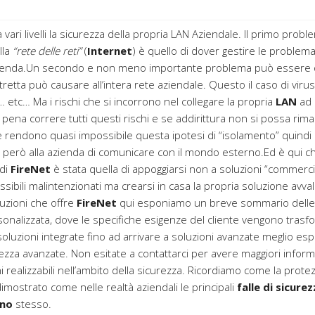
 vari livelli la sicurezza della propria LAN Aziendale. Il primo prob
lla
“rete delle reti”
(
Internet
) è quello di dover gestire le problemat
 azienda.Un secondo e non meno importante problema può essere quel
otretta può causare all’intera rete aziendale. Questo il caso di virus
 etc… Ma i rischi che si incorrono nel collegare la propria
LAN
ad
 pena correre tutti questi rischi e se addirittura non si possa ri
 rendono quasi impossibile questa ipotesi di “isolamento” quindi 
 però alla azienda di comunicare con il mondo esterno.Ed è qui che
 di
FireNet
è stata quella di appoggiarsi non a soluzioni “commerci
ssibili malintenzionati ma crearsi in casa la propria soluzione av
uzioni che offre
FireNet
qui esponiamo un breve sommario delle p
onalizzata, dove le specifiche esigenze del cliente vengono trasfor
oluzioni integrate fino ad arrivare a soluzioni avanzate meglio es
curezza avanzate. Non esitate a contattarci per avere maggiori info
 realizzabili nell’ambito della sicurezza. Ricordiamo come la prote
imostrato come nelle realtà aziendali le principali
falle di sicure
rno
stesso.