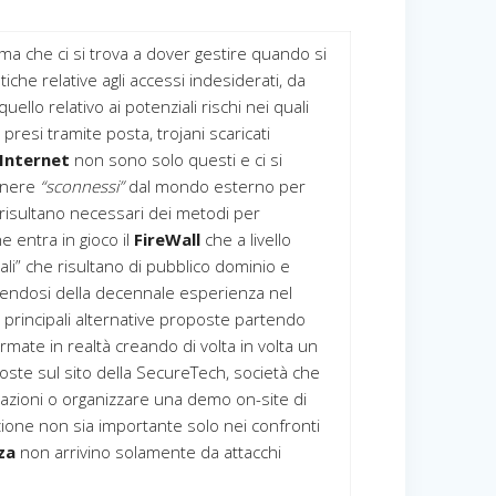
lema che ci si trova a dover gestire quando si
iche relative agli accessi indesiderati, da
lo relativo ai potenziali rischi nei quali
 presi tramite posta, trojani scaricati
Internet
non sono solo questi e ci si
manere
“sconnessi”
dal mondo esterno per
risultano necessari dei metodi per
 entra in gioco il
FireWall
che a livello
ali” che risultano di pubblico dominio e
valendosi della decennale esperienza nel
rincipali alternative proposte partendo
mate in realtà creando di volta in volta un
poste sul sito della SecureTech, società che
rmazioni o organizzare una demo on-site di
zione non sia importante solo nei confronti
zza
non arrivino solamente da attacchi