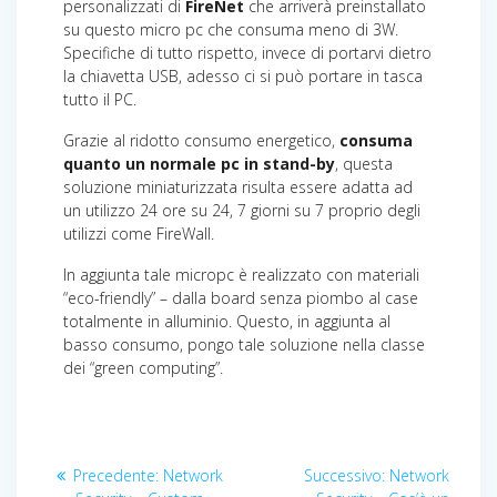
personalizzati di
FireNet
che arriverà preinstallato
su questo micro pc che consuma meno di 3W.
Specifiche di tutto rispetto, invece di portarvi dietro
la chiavetta USB, adesso ci si può portare in tasca
tutto il PC.
Grazie al ridotto consumo energetico,
consuma
quanto un normale pc in stand-by
, questa
soluzione miniaturizzata risulta essere adatta ad
un utilizzo 24 ore su 24, 7 giorni su 7 proprio degli
utilizzi come FireWall.
In aggiunta tale micropc è realizzato con materiali
“eco-friendly” – dalla board senza piombo al case
totalmente in alluminio. Questo, in aggiunta al
basso consumo, pongo tale soluzione nella classe
dei “green computing”.
Navigazione
Articolo
Articolo
Precedente:
Network
Successivo:
Network