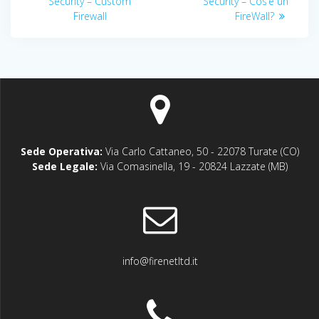
articoli
precedente:
successivo:
Security – Custom
Security – Cos’è un
Firewall
FireWall?
Sede Operativa:
Via Carlo Cattaneo, 50 - 22078 Turate (CO)
Sede Legale:
Via Comasinella, 19 - 20824 Lazzate (MB)
info@firenetltd.it